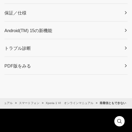
保証／仕様
Android(TM) 15の新機能
トラブル診断
PDF版をみる
マニュアル
スマートフォン
Xperia 1 VI オンラインマニュアル
発着信ともできない