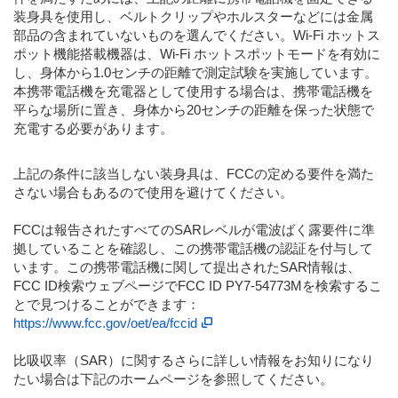
装身具を使用し、ベルトクリップやホルスターなどには金属
部品の含まれていないものを選んでください。Wi-Fi ホットス
ポット機能搭載機器は、Wi-Fi ホットスポットモードを有効に
し、身体から1.0センチの距離で測定試験を実施しています。
本携帯電話機を充電器として使用する場合は、携帯電話機を
平らな場所に置き、身体から20センチの距離を保った状態で
充電する必要があります。
上記の条件に該当しない装身具は、FCCの定める要件を満た
さない場合もあるので使用を避けてください。
FCCは報告されたすべてのSARレベルが電波ばく露要件に準
拠していることを確認し、この携帯電話機の認証を付与して
います。この携帯電話機に関して提出されたSAR情報は、
FCC ID検索ウェブページでFCC ID PY7-54773Mを検索するこ
とで見つけることができます：
https://www.fcc.gov/oet/ea/fccid
比吸収率（SAR）に関するさらに詳しい情報をお知りになり
たい場合は下記のホームページを参照してください。