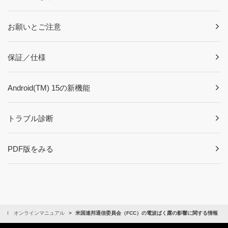
お願いとご注意
保証／仕様
Android(TM) 15の新機能
トラブル診断
PDF版をみる
ia 1 VI オンラインマニュアル
米国連邦通信委員会（FCC）の電波ばく露の影響に関する情報