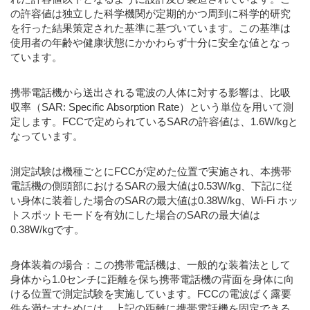
の許容値は独立した科学機関が定期的かつ周到に科学的研究
を行った結果策定された基準に基づいています。この基準は
使用者の年齢や健康状態にかかわらず十分に安全な値となっ
ています。
携帯電話機から送出される電波の人体に対する影響は、比吸
収率（SAR: Specific Absorption Rate）という単位を用いて測
定します。FCCで定められているSARの許容値は、1.6W/kgと
なっています。
測定試験は機種ごとにFCCが定めた位置で実施され、本携帯
電話機の側頭部におけるSARの最大値は0.53W/kg、下記に従
い身体に装着した場合のSARの最大値は0.38W/kg、Wi-Fi ホッ
トスポットモードを有効にした場合のSARの最大値は
0.38W/kgです。
身体装着の場合：この携帯電話機は、一般的な装着法として
身体から1.0センチに距離を保ち携帯電話機の背面を身体に向
ける位置で測定試験を実施しています。FCCの電波ばく露要
件を満たすためには、上記の距離に携帯電話機を固定できる