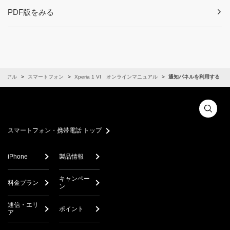
PDF版をみる
ニュアル
スマートフォン
Xperia 1 VI オンラインマニュアル
通知パネルを利用する
スマートフォン・携帯電話 トップ
iPhone
製品情報
キャンペー
料金プラン
ン
通信・エリ
ポイント
ア