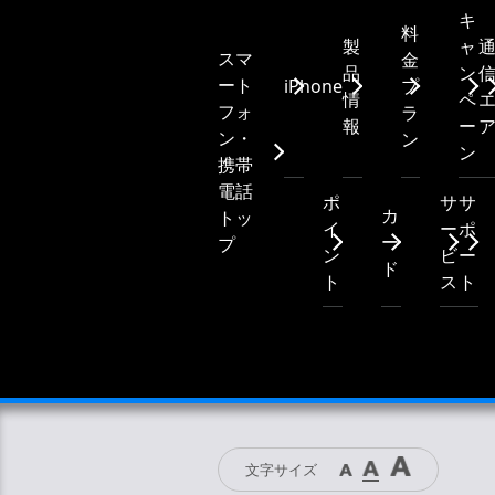
キ
料
製
ャ
スマ
金
品
ン
ート
iPhone
プ
情
ペ
フォ
ラ
報
ー
ン・
ン
ン
携帯
電話
ポ
サ
サ
カ
トッ
イ
ー
ポ
ー
プ
ン
ビ
ー
ド
ト
ス
ト
文字サイズ