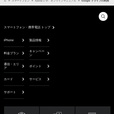
ュアル
スマートフォン
Xperia 1 VI オンラインマニュアル
Google ドライブの利用
スマートフォン・携帯電話 トップ
iPhone
製品情報
キャンペー
料金プラン
ン
通信・エリ
ポイント
ア
カード
サービス
サポート