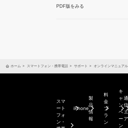
PDF版をみる
ホーム
スマートフォン・携帯電話
サポート
オンラインマニュアル
キ
料
製
ャ
スマ
金
品
ン
ート
iPhone
プ
情
ペ
フォ
ラ
報
ー
ン・
ン
ン