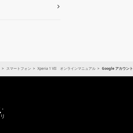
スマートフォン
Xperia 1 VII オンラインマニュアル
Google アカウ
通
信・
エリ
ア