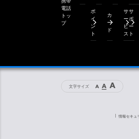
携帯
電話
ポ
サ
サ
カ
トッ
イ
ー
ポ
ー
プ
ン
ビ
ー
ド
ト
ス
ト
文字サイズ
情報セキュ