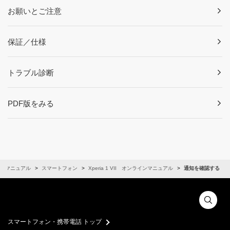
お願いとご注意
保証／仕様
トラブル診断
PDF版をみる
ンマニュアル
スマートフォン
Xperia 1 VII オンラインマニュアル
通知を確認する
スマートフォン・携帯電話 トップ