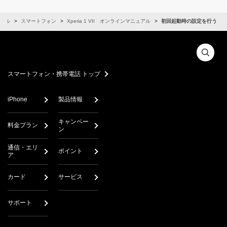
アル
スマートフォン
Xperia 1 VII オンラインマニュアル
初回起動時の設定を行う
スマートフォン・携帯電話 トップ
iPhone
製品情報
キャンペー
料金プラン
ン
通信・エリ
ポイント
ア
カード
サービス
サポート