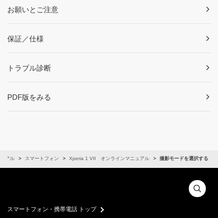
お願いとご注意
保証／仕様
トラブル診断
PDF版をみる
ュアル
スマートフォン
Xperia 1 VII オンラインマニュアル
撮影モードを選択する
スマートフォン・携帯電話 トップ