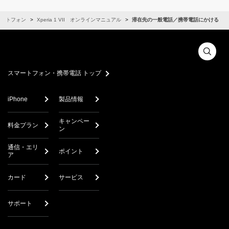
マートフォン
Xperia 1 VII オンラインマニュアル
滞在先の一般電話／携帯電話にかける
スマートフォン・携帯電話 トップ
iPhone
製品情報
キャンペー
料金プラン
ン
通信・エリ
ポイント
ア
カード
サービス
サポート