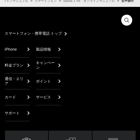
ンラインマニュアル
スマートフォン
Xperia 1 VII オンラインマニュアル
音声操作
スマートフォン・携帯電話 トップ
iPhone
製品情報
キャンペー
料金プラン
ン
通信・エリ
ポイント
ア
カード
サービス
サポート