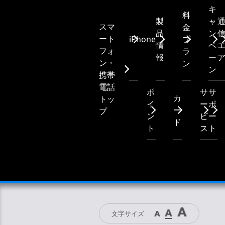
キ
料
製
ャ
スマ
金
品
ン
ート
iPhone
プ
情
ペ
フォ
ラ
報
ー
ン・
ン
ン
携帯
電話
ポ
サ
サ
カ
トッ
イ
ー
ポ
ー
プ
ン
ビ
ー
ド
ト
ス
ト
文字サイズ