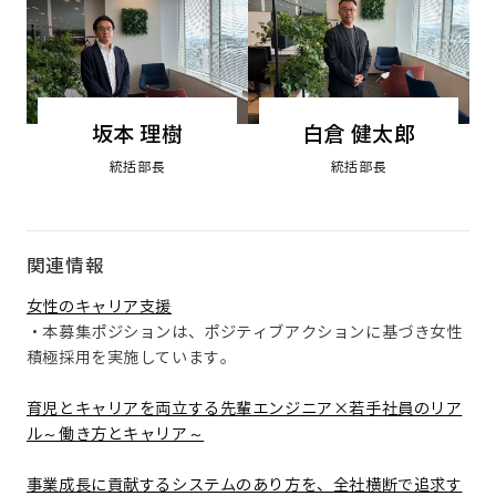
坂本 理樹
白倉 健太郎
統括部長
統括部長
関連情報
女性のキャリア支援
・本募集ポジションは、ポジティブアクションに基づき女性
積極採用を実施しています。
育児とキャリアを両立する先輩エンジニア×若手社員のリア
ル～働き方とキャリア～
事業成長に貢献するシステムのあり方を、全社横断で追求す