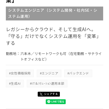
業】
システムエンジニア（システム開発・社内SE・シ
ステム運用）
レガシーからクラウド、そして生成AIへ。
「守る」だけでなくシステム運用を「変革」
する
勤務地：
六本木／リモートワークも可（在宅勤務・サテライ
トオフィスなど）
#女性積極採用
#エンジニア
#バックエンド
#生成AI
#IT＆ｿﾘｭｰｼｮﾝ運用本部
シェアする