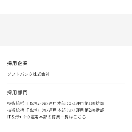
採用企業
ソフトバンク株式会社
採用部門
技術統括 IT&ｿﾘｭｰｼｮﾝ運用本部 ｼｽﾃﾑ運用第1統括部
技術統括 IT&ｿﾘｭｰｼｮﾝ運用本部 ｼｽﾃﾑ運用第2統括部
IT&ｿﾘｭｰｼｮﾝ運用本部の募集一覧はこちら