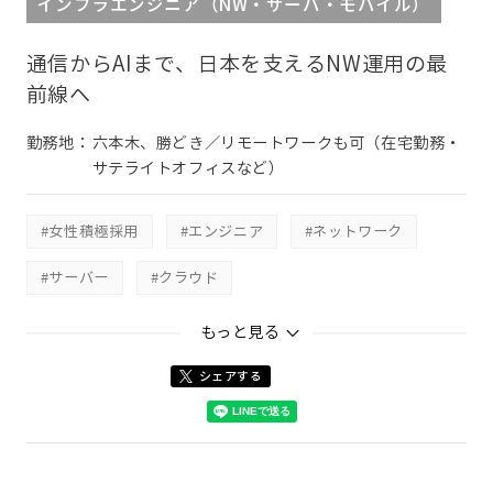
インフラエンジニア（NW・サーバ・モバイル）
通信からAIまで、日本を支えるNW運用の最
前線へ
勤務地：
六本木、勝どき／リモートワークも可（在宅勤務・
サテライトオフィスなど）
#女性積極採用
#エンジニア
#ネットワーク
#サーバー
#クラウド
#グリーントランスフォーメーション
#生成AI
もっと見る
#IT＆ｿﾘｭｰｼｮﾝ運用本部
シェアする