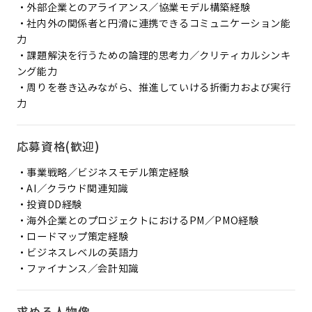
・外部企業とのアライアンス／協業モデル構築経験
・社内外の関係者と円滑に連携できるコミュニケーション能
力
・課題解決を行うための論理的思考力／クリティカルシンキ
ング能力
・周りを巻き込みながら、推進していける折衝力および実行
力
応募資格(歓迎)
・事業戦略／ビジネスモデル策定経験
・AI／クラウド関連知識
・投資DD経験
・海外企業とのプロジェクトにおけるPM／PMO経験
・ロードマップ策定経験
・ビジネスレベルの英語力
・ファイナンス／会計知識