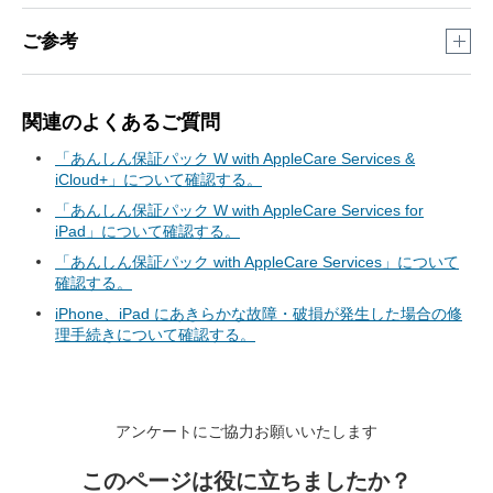
Apple 正規サービスプロバイダ
24時間、修理のお申し込みがインターネットでできます。
ご参考
また、指定日・指定時間帯にご自宅まで集配業者が引き取り
店舗検索
に来るため、お近くに店舗がない場合でも受け付けできま
代わりの携帯電話機の貸し出しについては、ソフトバン
店舗検索はこちら
からご確認ください。
す。
関連のよくあるご質問
クショップへお問い合わせください。
ソフトバンクショップはこちら
からご確認ください。
店舗予約方法
「あんしん保証パック W with AppleCare Services &
※
送料は無料です。
iPhone の電池交換も同様に受け付けできます。
iCloud+」について確認する。
「サービスとサポート」の「修理拠点を探す」をタップ
電池交換の費用について詳しくはこちら
をご確認くださ
Apple オンライン修理サービス
「あんしん保証パック W with AppleCare Services for
い。
「自分の製品を見る」の「サインイン」、または「すべ
iPad」について確認する。
ての製品を見る」の「製品を選択」のいずれかを選択
受付手続き
iPhone／iPad などの Apple 製品の修理サポート提供状況
「あんしん保証パック with AppleCare Services」について
について詳しくはこちら
をご確認ください。
※
「自分の製品を見る」を選択した場合、「Apple
受付手続きについて詳しくはこちら
をご確認ください。
確認する。
ID」を入力し対象の「マイデバイス」を選択し、
iPhone／iPad は
オンラインショップ
、または
ソフトバン
iPhone、iPad にあきらかな故障・破損が発生した場合の修
「4」の項目にお進みください。
お手続き方法
クショップ
でご購入できます。
理手続きについて確認する。
※
「すべての製品を見る」を選択した場合、「3」の
※
オンラインショップは、送料無料で24時間いつでも
「修理を申し込む」をタップ
項目にお進みください。
お申し込みができます。
「自分の製品を見る」の「サインイン」、または「すべ
対象の製品をタップ
ての製品を見る」の「製品を選択」のいずれかを選択
修理代金の負担を少なくしたい場合
「修理と物理的な損傷」をタップ
アンケートにご協力お願いいたします
※
「自分の製品を見る」を選択した場合、「Apple
「
あんしん保証パック W with AppleCare Services &
該当する症状をタップ
ID」を入力し対象の「マイデバイス」を選択し、
iCloud+
」、「
あんしん保証パック W with AppleCare
このページは役に立ちましたか？
「4」の項目にお進みください。
「続ける」をタップ