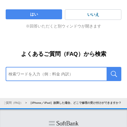
Services for iPad
」、「
あんしん保証パック W with
※
「すべての製品を見る」を選択した場合、「3」の
「持ち込み修理」をタップ
AppleCare Services
」、「
あんしん保証パック with
項目にお進みください。
はい
いいえ
Apple ID を入力し、来店予約
AppleCare Services
」にご加入している場合、各サービスの
修理に出したい製品をタップ
修理価格で修理できます。さらにお客さまご負担額と同等の
※回答いただくと別ウィンドウが開きます
「修理と物理的な損傷」をタップ
PayPayポイントを付与します。
該当する症状をタップ
「
あんしん保証パック(i)プラス
」、「あんしん保証パック
Apple Store
(i)」にご加入している場合、修理代金をご利用料金から割引
「続ける」をタップ
します。
「配送修理（オンライン手続き）」をタップ
店舗検索
よくあるご質問（FAQ）から検索
※
製品と修理内容によっては配送修理ができず、「持
店舗検索はこちら
※
修理サービスや料金については、以下の Apple サポート
からご確認ください。
ち込み修理」のみ可能な場合があります。
ページでご確認ください。
店舗予約方法
Apple ID を入力
iPhone について詳しくはこちら
画面に沿って必要事項を入力して完了
来店予約が必要です。予約方法は以下のとおりです。
iPad について詳しくはこちら
来店する店舗をタップ
自宅で良品と交換したい場合
「サポートを利用する」をタップ
るご質問（FAQ）
［iPhone／iPad］故障した場合、どこで修理の受け付けができますか？
「
あんしん保証パック W with AppleCare Services &
「自分の製品を見る」の「サインイン」、または「すべ
iCloud+
」、「
あんしん保証パック W with AppleCare
ての製品を見る」の「製品を選択」のいずれかを選択
Services for iPad
」、「
あんしん保証パック W with
※
「自分の製品を見る」を選択した場合、「Apple