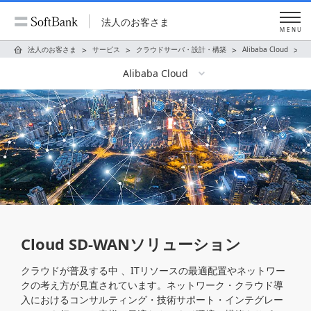
法人のお客さま
MENU
法人のお客さま
サービス
クラウドサーバ・設計・構築
Alibaba Cloud
ソ
Alibaba Cloud
Cloud SD-WANソリューション
クラウドが普及する中 、ITリソースの最適配置やネットワー
クの考え方が見直されています。ネットワーク・クラウド導
入におけるコンサルティング・技術サポート・インテグレー