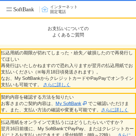
インターネット
固定電話
お支払いについての
よくあるご質問
払込用紙の期限が切れてしまった・紛失／破損したので再発行し
てほしい
再発行はいたしかねますので恐れ入りますが翌月の払込用紙でお
支払いください（※毎月18日頃発送されます）。
なお、My SoftBankからクレジットカードやPayPayでオンライン
支払いも可能です。
さらに詳しく
契約内容を確認する方法を知りたい
お客さまのご契約内容は、
My SoftBank
でご確認いただけま
す。また、支払い方法の確認や変更も可能です。
さらに詳しく
払込用紙をオンラインで支払うにはどうしたらいいですか？
翌月16日前後に、My SoftBankでPayPay、またはクレジットカー
ドによるお支払いができます（受付時間：8時～22時）。
さらに