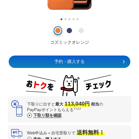
コズミックオレンジ
予約・購入する
113,040
円
下取りに出すと
最大
相当
の
※1,2,3
PayPayポイントもらえる
下取り額を確認
送料無料！
Web申込み＋自宅受取りで