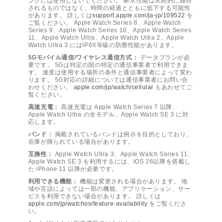
ングには使用しないでください。 耐水性能は永続的に維持
されるものではなく、時間の経過とともに低下する可能性
があります。 詳しくは
support.apple.com/ja-jp/109522
を
ご覧ください。 Apple Watch Series 8、Apple Watch
Series 9、Apple Watch Series 10、Apple Watch Series
11、Apple Watch Ultra、Apple Watch Ultra 2、Apple
Watch Ultra 3 にはIP6X等級の防塵性能があります。
5Gモバイル通信/ワイヤレス通信方式：
データプランが必
要です。 5Gは特定の国の特定の通信事業者で利用できま
す。 速度は使用する場所の条件と通信事業者によって変わ
ります。 5G対応の詳細については通信事業者にお問い合
わせください。
apple.com/jp/watch/cellular
もあわせてご
覧ください。
高速充電：
高速充電は Apple Watch Series 7 以降、
Apple Watch Ultra の全モデル、Apple Watch SE 3 に対
応します。
バンド：
掲載されているバンドは例示を目的としており、
在庫が限られている場合があります。
互換性：
Apple Watch Ultra 3、Apple Watch Series 11、
Apple Watch SE 3 を利用するには、iOS 26以降を搭載し
た iPhone 11 以降が必要です。
利用できる機能：
機能は変更される場合があります。 地
域や言語によっては一部の機能、アプリケーション、サー
ビスを利用できない場合があります。 詳しくは
apple.com/jp/watchos/feature-availability
をご覧くださ
い。