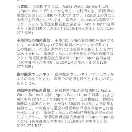
心電図：
心電図アプリは、Apple Watch Series 4 以降
（Apple Watch SE モデルを除く）で利用でき、第I誘導心
電図に類似した心電図を作成できます。 22歳以上の方によ
る使用を目的としています。 販売名：Appleの心電図アプ
リケーション 管理医療機器販売業者等：Apple Japan合同
会社（東京都港区六本木6丁目10番1号六本木ヒルズ 0120-
277-535）
不規則な心拍の通知：
不規則な心拍の通知機能を使用する
には、watchOSおよびiOSの最新バージョンが必要です。
この機能は、22歳未満の方による使用を目的としたもので
はありません。 販売名：Appleの不規則な心拍の通知プロ
グラム 管理医療機器販売業者等：Apple Japan合同会社
（東京都港区六本木6丁目10番1号六本木ヒルズ 0120-
277-535）
血中酸素ウェルネス：
血中酸素ウェルネスアプリはウェル
ネスのみを目的とし、医療での使用を目的とするものでは
ありません。
睡眠時無呼吸の通知：
睡眠時無呼吸の通知機能は Apple
Watch Series 9 以降、Apple Watch Ultra 2 以降、および
Apple Watch SE 3 で利用できます。 この機能は、睡眠時
無呼吸と診断されたことがない18歳以上の方による使用を
目的とし、中等度から重度の睡眠時無呼吸を示唆する兆候
を検出します。 販売名：Appleの睡眠時無呼吸の兆候の通
知プログラム。 管理医療機器販売業者等：Apple Japan合
同会社（東京都港区六本木6丁目10番1号六本木ヒルズ
0120-277-535）