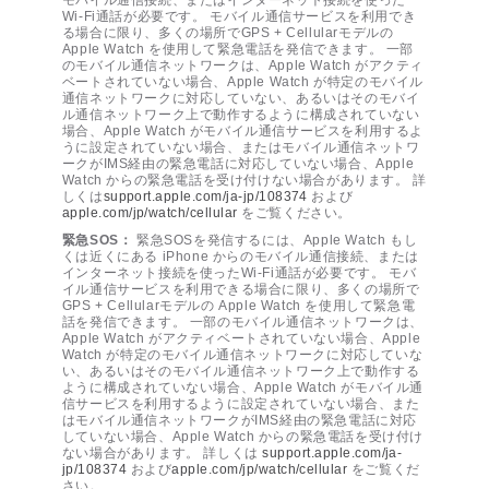
モバイル通信接続、またはインターネット接続を使った
Wi-Fi通話が必要です。 モバイル通信サービスを利用でき
る場合に限り、多くの場所でGPS + Cellularモデルの
Apple Watch を使用して緊急電話を発信できます。 一部
のモバイル通信ネットワークは、Apple Watch がアクティ
ベートされていない場合、Apple Watch が特定のモバイル
通信ネットワークに対応していない、あるいはそのモバイ
ル通信ネットワーク上で動作するように構成されていない
場合、Apple Watch がモバイル通信サービスを利用するよ
うに設定されていない場合、またはモバイル通信ネットワ
ークがIMS経由の緊急電話に対応していない場合、Apple
Watch からの緊急電話を受け付けない場合があります。 詳
しくは
support.apple.com/ja-jp/108374
および
apple.com/jp/watch/cellular
をご覧ください。
緊急SOS：
緊急SOSを発信するには、Apple Watch もし
くは近くにある iPhone からのモバイル通信接続、または
インターネット接続を使ったWi-Fi通話が必要です。 モバ
イル通信サービスを利用できる場合に限り、多くの場所で
GPS + Cellularモデルの Apple Watch を使用して緊急電
話を発信できます。 一部のモバイル通信ネットワークは、
Apple Watch がアクティベートされていない場合、Apple
Watch が特定のモバイル通信ネットワークに対応していな
い、あるいはそのモバイル通信ネットワーク上で動作する
ように構成されていない場合、Apple Watch がモバイル通
信サービスを利用するように設定されていない場合、また
はモバイル通信ネットワークがIMS経由の緊急電話に対応
していない場合、Apple Watch からの緊急電話を受け付け
ない場合があります。 詳しくは
support.apple.com/ja-
jp/108374
および
apple.com/jp/watch/cellular
をご覧くだ
さい。