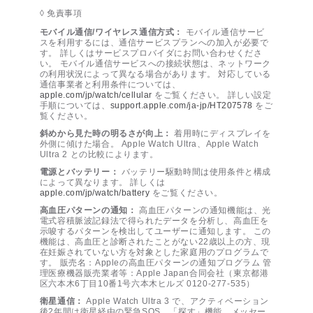
◊ 免責事項
モバイル通信/ワイヤレス通信方式：
モバイル通信サービ
スを利用するには、通信サービスプランへの加入が必要で
す。 詳しくはサービスプロバイダにお問い合わせくださ
い。 モバイル通信サービスへの接続状態は、ネットワーク
の利用状況によって異なる場合があります。 対応している
通信事業者と利用条件については、
apple.com/jp/watch/cellular
をご覧ください。 詳しい設定
手順については、
support.apple.com/ja-jp/HT207578
をご
覧ください。
斜めから見た時の明るさが向上：
着用時にディスプレイを
外側に傾けた場合。 Apple Watch Ultra、Apple Watch
Ultra 2 との比較によります。
電源とバッテリー：
バッテリー駆動時間は使用条件と構成
によって異なります。 詳しくは
apple.com/jp/watch/battery
をご覧ください。
高血圧パターンの通知：
高血圧パターンの通知機能は、光
電式容積脈波記録法で得られたデータを分析し、高血圧を
示唆するパターンを検出してユーザーに通知します。 この
機能は、高血圧と診断されたことがない22歳以上の方、現
在妊娠されていない方を対象とした家庭用のプログラムで
す。 販売名：Appleの高血圧パターンの通知プログラム 管
理医療機器販売業者等：Apple Japan合同会社（東京都港
区六本木6丁目10番1号六本木ヒルズ 0120-277-535）
衛星通信：
Apple Watch Ultra 3 で、アクティベーション
後2年間は衛星経由の緊急SOS、「探す」機能、メッセー