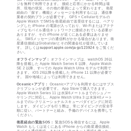
ジを無料で利用できます。 接続と応答にかかる時間は場
所、現地の状況、その他の要因によって変わります。 衛星
経由の「探す」機能とメッセージを利用するには、通信事
業者の契約プランが必要です。 GPS + Cellularモデルの
Apple Watch でSMSを衛星経由で送受信するには、ペアリ
ングした iPhone の電源が入っており、Wi-Fiまたはアクテ
ィブなモバイル通信ネットワークに接続されている必要が
ありますが、その iPhone が近くにある必要はありませ
ん。 SMSメッセージの通信料がかかる場合があります。衛
星通信接続はGlobalstarとその関連会社が提供していま
す。 詳しくは
support.apple.com/ja-jp/123924
をご覧くだ
さい。
オフラインマップ：
オフラインマップは、watchOS 26以
降を搭載した Apple Watch Series 6 以降、Apple Watch
SE 2 以降、すべての Apple Watch Ultra モデルで利用で
きます。 iOS 26以降を搭載した iPhone 11 以降が必要で
す。 国や地域によっては利用できません。
Oceanic+アプリ：
Oceanic+アプリを利用するにはサブス
クリプションが必要です。 App Storeで購入できます。
Apple Watch Series 11 は水深6メートルまでのシュノー
ケリングに対応し、Apple Watch Ultra 3 は水深40メート
ルまでのレクリエーショナルスキューバダイビングに対応
します。 ダイビングを行う際は、常にダイビングの安全手
順に従い、パートナーと組み、予備のデバイスを携帯して
ください。
衛星経由の緊急SOS：
緊急SOSを発信するには、Apple
Watch もしくは近くにある iPhone からの衛星通信接続、