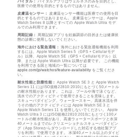
バイタル：
バイタルアプリはウェルネスのみを目的とし、
医療での使用を目的とするものではありません。
皮膚温センサー：
皮膚温センサー機能は医療での使用を目
的とするものではありません。 皮膚温センサーは、Apple
Watch Series 8 以降とすべての Apple Watch Ultra モデ
ルでのみ利用できます。
周期記録：
周期記録アプリを妊娠調節の目的または健康状
態の診断に使用しないでください。
海外における緊急通報：
海外における緊急通報機能を利用
するには、Apple Watch Series 5（GPS + Cellularモデ
ル）以降、Apple Watch SE（GPS + Cellularモデル）以
降、または Apple Watch Ultra 以降が必要です。 この機能
を利用できる国と地域の一覧については
apple.com/jp/watchos/feature-availability
をご覧くださ
い。
耐水性能と防塵性能：
Apple Watch SE 3 と Apple Watch
Series 11 にはISO規格22810:2010にもとづく50メートル
の耐水性能があります。 これは、プールや海で泳ぐなど、
浅水でのアクティビティで使用できることを意味します。
スキューバダイビング、ウォータースキー、高速水流を伴
うその他のアクティビティには Apple Watch SE 3 と
Apple Watch Series 11 を使用しないでください。 Apple
Watch Ultra 3 にはISO規格22810:2010にもとづく100メ
ートルの耐水性能があり、高速ウォータースポーツと水深
40メートルまでのレクリエーショナルスキューバダイビン
グ（App Storeからダウンロードした対応する他社製アプ
リを利用）で使用できます。 水深40メートル以上のダイビ