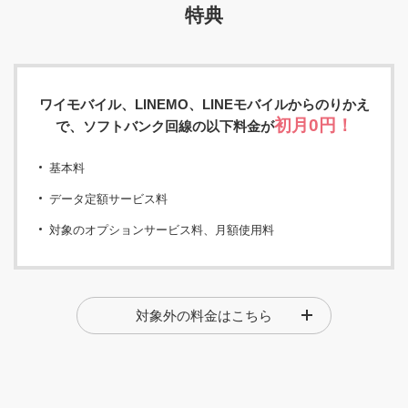
特典
ワイモバイル、LINEMO、LINEモバイルからのりかえ
初月0円！
で、ソフトバンク回線の以下料金が
基本料
データ定額サービス料
対象のオプションサービス料、月額使用料
国内の通話料金（従量）、SMS、S!メール（MMS）の料
対象外の料金はこちら
金
国内のパケット通信料（従量）
追加データのチャージ（購入）の料金