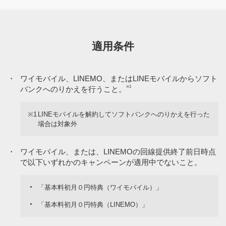
海外でご利用の際の通話料、通信料（海外での通話料、パ
ケット通信料、S!メール（MMS）およびSMSなどを含み
ます）
適用条件
日本から海外への国際電話および国際SMSの料金
・
ワイモバイル、LINEMO、またはLINEモバイルからソフト
機種購入代金
※1
バンクへのりかえを行うこと。
機種に関する各種サービス（あんしん保証パックサービス
など）
※1
LINEモバイルを解約してソフトバンクへのりかえを行った
場合は対象外
電話リレーサービス料
・
電話ユニバーサルサービス料
ワイモバイル、または、LINEMOの回線提供終了前日時点
で以下いずれかのキャンペーンが適用中でないこと。
BBユニバーサルサービス料
「基本料初月０円特典（ワイモバイル）」
「メールアドレス持ち運び」の利用料
「基本料初月０円特典（LINEMO）」
回線ごとではなく指定の請求先番号ごとに請求される料金
（「請求書オプション」の発行手数料など）