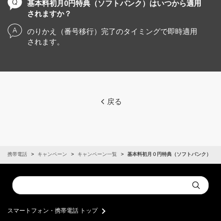
基本料初月0円特典（ソフトバンク）はいつから適用
されますか？
のりかえ（番号移行）完了のタイミングで即時適用
されます。
戻る
ン・携帯電話
キャンペーン
キャンペーン一覧
基本料初月０円特典（ソフトバンク）
Conduct
Submit
a
search
スマートフォン・携帯電話 トップ