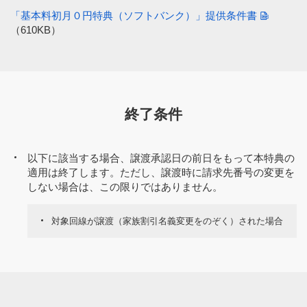
「基本料初月０円特典（ソフトバンク）」提供条件書
通信料とあわせて請求される商品代金
（610KB）
他社が提供するサービスの料金
当社が提供する対象回線に係るサービス以外のサービスの
料金
終了条件
寄付、募金
請求先分割サービスの月額使用料
以下に該当する場合、譲渡承認日の前日をもって本特典の
適用は終了します。ただし、譲渡時に請求先番号の変更を
その他、ソフトバンク取扱店における各種サポートなどの
しない場合は、この限りではありません。
サービスの料金（「店頭スマホサポート」の月額使用料お
よび利用料等） など
対象回線が譲渡（家族割引名義変更をのぞく）された場合