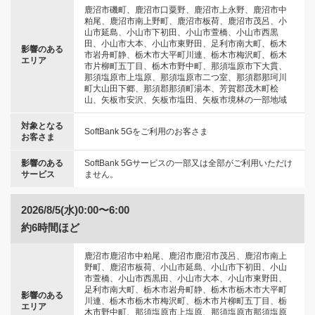
鹿沼市磯町、鹿沼市口粟野、鹿沼市上永野、鹿沼市中
粕尾、鹿沼市南上野町、鹿沼市板荷、鹿沼市茂呂、小
山市延島、小山市下初田、小山市萱橋、小山市西黒
田、小山市大本、小山市東野田、足利市南大町、栃木
影響のある
市岩舟町静、栃木市大平町川連、栃木市梅沢町、栃木
エリア
市片柳町五丁目、栃木市野中町、那須塩原市下大貫、
那須塩原市上塩原、那須塩原市二つ室、那須郡那珂川
町大山田下郷、那須郡那須町湯本、芳賀郡茂木町桧
山、矢板市安沢、矢板市塩田、矢板市境林の一部地域
対象となる
SoftBank 5Gをご利用のお客さま
お客さま
影響のある
SoftBank 5Gサービスの一部又は全部がご利用いただけ
サービス
ません。
2026/8/5(水)0:00〜6:00
約6時間ほど
鹿沼市鹿沼市中粕尾、鹿沼市鹿沼市茂呂、鹿沼市南上
野町、鹿沼市板荷、小山市延島、小山市下初田、小山
市萱橋、小山市西黒田、小山市大本、小山市東野田、
足利市南大町、栃木市岩舟町静、栃木市栃木市大平町
影響のある
川連、栃木市栃木市梅沢町、栃木市片柳町五丁目、栃
エリア
木市野中町、那須塩原市上塩原、那須塩原市那須塩原