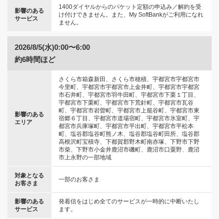
1400ダイヤルからのパケット定額の申込み／解約を受
影響のある
け付けできません。また、My SoftBankがご利用になれ
サービス
ません。
2026/8/5(水)0:00〜6:00
約6時間ほど
さくら市箱森新田、さくら市穂積、宇都宮市宇都宮市
今里町、宇都宮市宇都宮市上金井町、宇都宮市宇都宮
市石井町、宇都宮市羽牛田町、宇都宮市下栗１丁目、
宇都宮市下栗町、宇都宮市下荒針町、宇都宮市瓦谷
町、宇都宮市岩曽町、宇都宮市上籠谷町、宇都宮市東
影響のある
宿郷６丁目、宇都宮市道場宿町、宇都宮市氷室町、宇
エリア
都宮市兵庫塚町、宇都宮市平出町、宇都宮市平松本
町、塩谷郡塩谷町熊ノ木、塩谷郡塩谷町田所、塩谷郡
高根沢町宝積寺、下都賀郡野木町南赤塚、下野市下野
市柴、下野市小金井鹿沼市磯町、鹿沼市口粟野、鹿沼
市上永野の一部地域
対象となる
一部のお客さま
お客さま
影響のある
発着信をはじめ全てのサービスが一時的に中断いたし
サービス
ます。