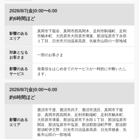
2026/8/7(金)0:00〜6:00
約6時間ほど
真岡市下籠谷、真岡市西高間木、足利市駒場町、足利
影響のある
市鵤木町、大田原市大田原市薄葉、那須塩原市下永田
エリア
１丁目、日光市川治温泉高原、矢板市山田の一部地域
対象となる
一部のお客さま
お客さま
影響のある
発着信をはじめ全てのサービスが一時的に中断いたし
サービス
ます。
2026/8/7(金)0:00〜6:00
約6時間ほど
鹿沼市千渡、鹿沼市武子、鹿沼市茂呂、真岡市下籠
谷、真岡市西高間木、足利市駒場町、足利市鵤木町、
影響のある
大田原市薄葉、那須塩原市下永田１丁目、那須塩原市
エリア
関谷、那須塩原市中塩原、那須郡那須町芦野、那須郡
那須町伊王野、日光市川治温泉高原、日光市猪倉、矢
板市山田の一部地域