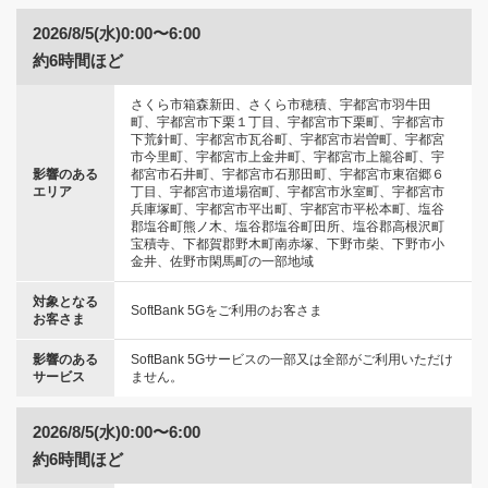
2026/8/5(水)0:00〜6:00
約6時間ほど
さくら市箱森新田、さくら市穂積、宇都宮市羽牛田
町、宇都宮市下栗１丁目、宇都宮市下栗町、宇都宮市
下荒針町、宇都宮市瓦谷町、宇都宮市岩曽町、宇都宮
市今里町、宇都宮市上金井町、宇都宮市上籠谷町、宇
影響のある
都宮市石井町、宇都宮市石那田町、宇都宮市東宿郷６
エリア
丁目、宇都宮市道場宿町、宇都宮市氷室町、宇都宮市
兵庫塚町、宇都宮市平出町、宇都宮市平松本町、塩谷
郡塩谷町熊ノ木、塩谷郡塩谷町田所、塩谷郡高根沢町
宝積寺、下都賀郡野木町南赤塚、下野市柴、下野市小
金井、佐野市閑馬町の一部地域
対象となる
SoftBank 5Gをご利用のお客さま
お客さま
影響のある
SoftBank 5Gサービスの一部又は全部がご利用いただけ
サービス
ません。
2026/8/5(水)0:00〜6:00
約6時間ほど