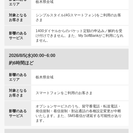
栃木県全域
エリア
対象となる
シンプルスタイル(4Gスマートフォン)をご利用のお客
お客さま
さま
1400ダイヤルからのパケット定額の申込み／解約を受
影響のある
け付けできません。また、My SoftBankがご利用になれ
サービス
ません。
2026/8/5(水)00:00~6:00
約6時間ほど
影響のある
栃木県全域
エリア
対象となる
スマートフォンをご利用のお客さま
お客さま
オプションサービスのうち、留守番電話・転送電話・
影響のある
発信規制・着信規制・割込通話の各種設定変更が中断
サービス
いたします。また、SMS着信が遅延する可能性があり
ます。