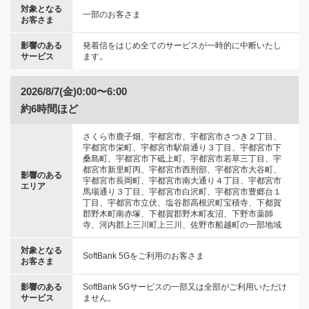
対象となる
一部のお客さま
お客さま
影響のある
発着信をはじめ全てのサービスが一時的に中断いたし
サービス
ます。
2026/8/7(金)0:00〜6:00
約6時間ほど
さくら市鹿子畑、宇都宮市、宇都宮市さつき２丁目、
宇都宮市栄町、宇都宮市駅前通り３丁目、宇都宮市下
桑島町、宇都宮市下砥上町、宇都宮市若草三丁目、宇
都宮市新里町丙、宇都宮市西刑部、宇都宮市大谷町、
影響のある
宇都宮市長岡町、宇都宮市南大通り４丁目、宇都宮市
エリア
馬場通り３丁目、宇都宮市白沢町、宇都宮市豊郷台１
丁目、宇都宮市立伏、塩谷郡高根沢町宝積寺、下都賀
郡野木町南赤塚、下都賀郡野木町友沼、下野市薬師
寺、河内郡上三川町上三川、佐野市船越町の一部地域
対象となる
SoftBank 5Gをご利用のお客さま
お客さま
影響のある
SoftBank 5Gサービスの一部又は全部がご利用いただけ
サービス
ません。