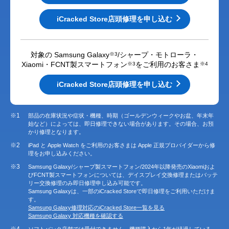
iCracked Store店頭修理を申し込む
対象の Samsung Galaxy
/シャープ・モトローラ・
※3
Xiaomi・FCNT製スマートフォン
をご利用のお客さま
※3
※4
iCracked Store店頭修理を申し込む
※1
部品の在庫状況や症状・機種、時期（ゴールデンウィークやお盆、年末年
始など）によっては、即日修理できない場合があります。その場合、お預
かり修理となります。
※2
iPad と Apple Watch をご利用のお客さまは Apple 正規プロバイダーから修
理をお申し込みください。
※3
Samsung Galaxy/シャープ製スマートフォン/2024年以降発売のXiaomiおよ
びFCNT製スマートフォンについては、デイスプレイ交換修理またはバッテ
リー交換修理のみ即日修理申し込み可能です。
Samsung Galaxyは、一部のiCracked Storeで即日修理をご利用いただけま
す。
Samsung Galaxy修理対応のiCracked Store一覧を見る
Samsung Galaxy 対応機種を確認する
※4
ソフトバンク店舗では受付できません。機種購入から1年が経過している、