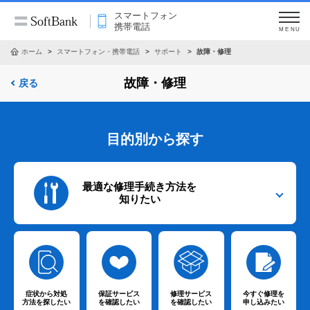
スマートフォン
携帯電話
MENU
ホーム
スマートフォン・携帯電話
サポート
故障・修理
故障・修理
戻る
目的別から探す
最適な修理手続き方法を
知りたい
症状から対処
保証サービス
修理サービス
今すぐ修理を
方法
を探したい
を
確認したい
を
確認したい
申し込みたい