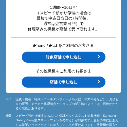
1週間〜10日
※7
（スピード預かり修理の場合は
最短で申込日当日の7時間後、
通常は翌営業日
）で
※8
修理済みの機種が店舗で受け取れます。
iPhone / iPad をご利用のお客さま
対象店舗で申し込む
その他機種をご利用のお客さま
店舗で申し込む
※7
症状・機種、時期（ゴールデンウィークやお盆、年末年始など）、見積も
りの要否、メーカー修理拠点とショップの所在地によっては、日数がかか
る可能性があります。
※8
スピード預かり修理はあんしん保証パックネクスト対象機種（Samsung
Galaxy /Sony製スマートフォンをのぞく）が対象です。受付の際にはあん
しん保証パックネクストに加入している必要があります。故障機が購入か