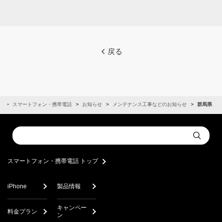
戻る
ム
スマートフォン・携帯電話
お知らせ
メンテナンス工事などのお知らせ
群馬県
Conduct
Submit
a
search
スマートフォン・携帯電話 トップ
iPhone
製品情報
キャンペー
料金プラン
ン