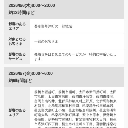
2026/8/6(木)8:00〜20:00
約12時間ほど
影響のある
吾妻郡草津町の一部地域
エリア
対象となる
一部のお客さま
お客さま
影響のある
発着信をはじめ全てのサービスが一時的に中断いたし
サービス
ます。
2026/8/7(金)0:00〜6:00
約6時間ほど
前橋市堀越町、前橋市嶺町、太田市新田反町町、太田
市浜町、太田市富若町、藤岡市浄法寺、藤岡市藤岡、
富岡市南蛇井、北群馬郡榛東村上野原、北群馬郡榛東
村新井、北群馬郡榛東村長岡、邑楽郡千代田町赤岩、
影響のある
邑楽郡大泉町上小泉、邑楽郡板倉町除川、邑楽郡明和
エリア
町南大島、邑楽郡邑楽町篠塚、安中市原市、伊勢崎市
長沼町、伊勢崎市豊城町、甘楽郡南牧村大日向、桐生
市広沢町四丁目、桐生市相生町５丁目、吾妻郡嬬恋村