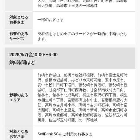
大笹、高崎市吉井町小串、高崎市吉井町石神、高崎市
宿大類町、高崎市上里見の一部地域
対象となる
一部のお客さま
お客さま
影響のある
発着信をはじめ全てのサービスが一時的に中断いたし
サービス
ます。
2026/8/7(金)0:00〜6:00
約6時間ほど
前橋市赤城山、前橋市総社町植野、前橋市富士見町時
沢、前橋市堀越町、みどり市東町花輪、安中市原市、
安中市松井田町下増田、伊勢崎市長沼町、伊勢崎市豊
城町、甘楽郡下仁田町西野牧、甘楽郡南牧村大日向、
影響のある
館林市、館林市北成島町、桐生市広沢町四丁目、桐生
エリア
市相生町５丁目、吾妻郡高山村中山、吾妻郡嬬恋村大
笹、高崎市吉井町小串、高崎市吉井町石神、高崎市宿
大類町、高崎市上里見、高崎市新町、高崎市倉渕町水
沼、高崎市箕郷町、高崎市箕郷町善地、佐波郡玉村町
川井、佐波郡玉村町藤川の一部地域
対象となる
SoftBank 5Gをご利用のお客さま
お客さま