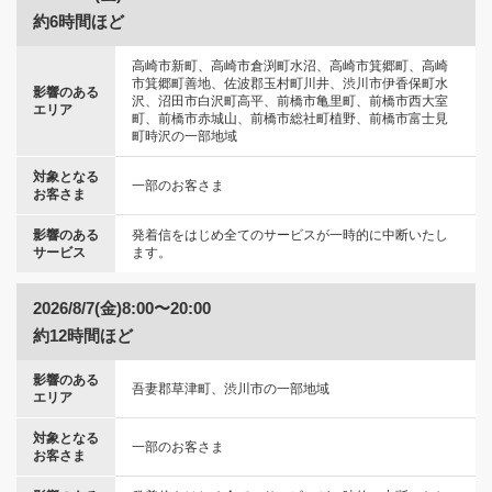
約6時間ほど
高崎市新町、高崎市倉渕町水沼、高崎市箕郷町、高崎
市箕郷町善地、佐波郡玉村町川井、渋川市伊香保町水
影響のある
沢、沼田市白沢町高平、前橋市亀里町、前橋市西大室
エリア
町、前橋市赤城山、前橋市総社町植野、前橋市富士見
町時沢の一部地域
対象となる
一部のお客さま
お客さま
影響のある
発着信をはじめ全てのサービスが一時的に中断いたし
サービス
ます。
2026/8/7(金)8:00〜20:00
約12時間ほど
影響のある
吾妻郡草津町、渋川市の一部地域
エリア
対象となる
一部のお客さま
お客さま