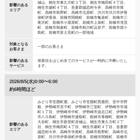
城山、桐生市東久方町２丁目、桐生市梅田町４丁目、
影響のある
桐生市菱町４丁目、吾妻郡嬬恋村今井、高崎市寺尾
エリア
町、高崎市島野町、高崎市北原町、渋川市渋川市伊香
保町伊香保、前橋市関根町、前橋市亀泉町、前橋市三
夜沢町、前橋市小屋原町、前橋市上泉町、前橋市滝窪
町、前橋市朝倉町、前橋市粕川町込皆戸、前橋市苗ケ
島町、前橋市富士見町の一部地域
対象となる
一部のお客さま
お客さま
影響のある
発着信をはじめ全てのサービスが一時的に中断いたし
サービス
ます。
2026/8/5(水)0:00〜6:00
約6時間ほど
みどり市笠懸町鹿、みどり市笠懸町西鹿田、安中市野
殿、伊勢崎市宮子町、伊勢崎市三室町、伊勢崎市市場
町１丁目、伊勢崎市中町、伊勢崎市波志江町、伊勢崎
市八斗島町、伊勢崎市連取町、館林市青柳町、館林市
大谷町、桐生市新里町赤城山、桐生市東久方町２丁
影響のある
目、桐生市梅田町４丁目、桐生市菱町４丁目、吾妻郡
エリア
嬬恋村今井、高崎市寺尾町、高崎市島野町、高崎市北
原町、渋川市伊香保町伊香保、前橋市関根町、前橋市