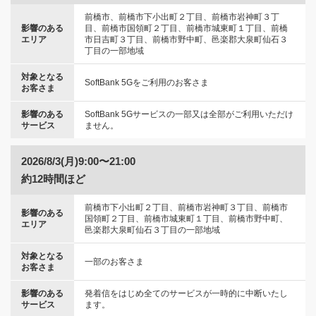
前橋市、前橋市下小出町２丁目、前橋市岩神町３丁
影響のある
目、前橋市国領町２丁目、前橋市城東町１丁目、前橋
エリア
市日吉町３丁目、前橋市野中町、邑楽郡大泉町仙石３
丁目の一部地域
対象となる
SoftBank 5Gをご利用のお客さま
お客さま
影響のある
SoftBank 5Gサービスの一部又は全部がご利用いただけ
サービス
ません。
2026/8/3(月)9:00〜21:00
約12時間ほど
前橋市下小出町２丁目、前橋市岩神町３丁目、前橋市
影響のある
国領町２丁目、前橋市城東町１丁目、前橋市野中町、
エリア
邑楽郡大泉町仙石３丁目の一部地域
対象となる
一部のお客さま
お客さま
影響のある
発着信をはじめ全てのサービスが一時的に中断いたし
サービス
ます。