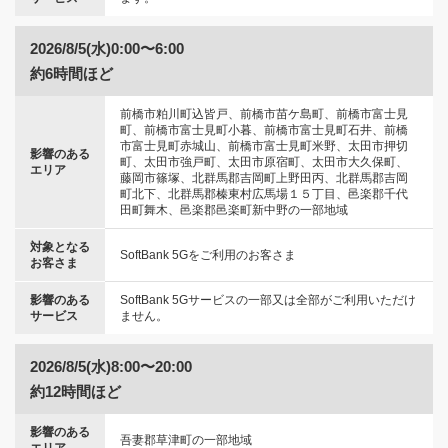
2026/8/5(水)0:00〜6:00
約6時間ほど
前橋市粕川町込皆戸、前橋市苗ケ島町、前橋市富士見
町、前橋市富士見町小暮、前橋市富士見町石井、前橋
市富士見町赤城山、前橋市富士見町米野、太田市押切
影響のある
町、太田市強戸町、太田市原宿町、太田市大久保町、
エリア
藤岡市篠塚、北群馬郡吉岡町上野田丙、北群馬郡吉岡
町北下、北群馬郡榛東村広馬場１５丁目、邑楽郡千代
田町舞木、邑楽郡邑楽町新中野の一部地域
対象となる
SoftBank 5Gをご利用のお客さま
お客さま
影響のある
SoftBank 5Gサービスの一部又は全部がご利用いただけ
サービス
ません。
2026/8/5(水)8:00〜20:00
約12時間ほど
影響のある
吾妻郡草津町の一部地域