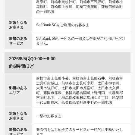
亀泉町、前橋市元総社町、前橋市三夜沢町、前橋市小
屋原町、前橋市上泉町、前橋市滝窪町、前橋市朝倉町
の一部地域
対象となる
SoftBank 5Gをご利用のお客さま
お客さま
影響のある
SoftBank 5Gサービスの一部又は全部がご利用いただけ
サービス
ません。
2026/8/5(水)0:00〜6:00
約6時間ほど
前橋市富士見町小暮、前橋市富士見町石井、前橋市富
士見町赤城山、前橋市富士見町米野、太田市押切町、
影響のある
太田市強戸町、太田市太田市原宿町、太田市大久保
エリア
町、藤岡市篠塚、北群馬郡吉岡町上野田丙、北群馬郡
吉岡町北下、北群馬郡榛東村広馬場１５丁目、邑楽郡
千代田町舞木、邑楽郡邑楽町新中野の一部地域
対象となる
一部のお客さま
お客さま
影響のある
発着信をはじめ全てのサービスが一時的に中断いたし
サービス
ます。