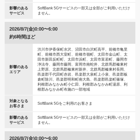
影響のある
SoftBank 5Gサービスの一部又は全部がご利用いただけ
サービス
ません。
2026/8/7(金)0:00〜6:00
約6時間ほど
渋川市伊香保町水沢、沼田市白沢町高平、前橋市亀里
町、前橋市西大室町、前橋市嶺町、太田市金山町、太
田市新田反町町、太田市浜町、太田市富若町、藤岡市
浄法寺、藤岡市藤岡、富岡市南蛇井、北群馬郡榛東村
影響のある
上野原、北群馬郡榛東村新井、北群馬郡榛東村長岡、
エリア
邑楽郡千代田町赤岩、邑楽郡大泉町上小泉、邑楽郡板
倉町除川、邑楽郡明和町南大島、邑楽郡邑楽町篠塚、
利根郡みなかみ町小仁田、利根郡みなかみ町湯原、利
根郡みなかみ町布施の一部地域
対象となる
SoftBank 5Gをご利用のお客さま
お客さま
影響のある
SoftBank 5Gサービスの一部又は全部がご利用いただけ
サービス
ません。
2026/8/7(金)0:00〜6:00