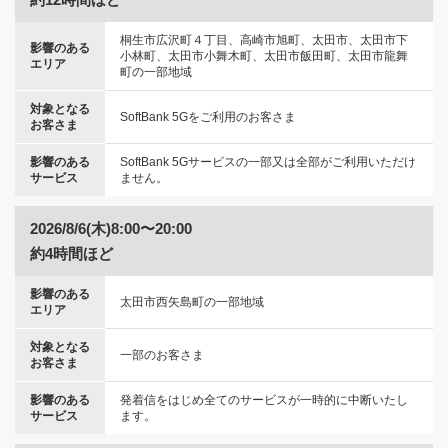
桐生市広沢町４丁目、高崎市旭町、太田市、太田市下
影響のある
小林町、太田市小舞木町、太田市飯田町、太田市龍舞
エリア
町の一部地域
対象となる
SoftBank 5Gをご利用のお客さま
お客さま
影響のある
SoftBank 5Gサービスの一部又は全部がご利用いただけ
サービス
ません。
2026/8/6(木)8:00〜20:00
約4時間ほど
影響のある
太田市西矢島町の一部地域
エリア
対象となる
一部のお客さま
お客さま
影響のある
発着信をはじめ全てのサービスが一時的に中断いたし
サービス
ます。