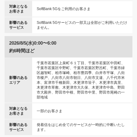
対象となる
SoftBank 5Gをご利用のお客さま
お客さま
影響のある
SoftBank 5Gサービスの一部又は全部がご利用いただけ
サービス
ません。
2026/8/5(水)0:00〜6:00
約6時間ほど
千葉市若葉区上泉町６１丁目、千葉市若葉区中田町、
千葉市若葉区中野町、千葉市若葉区野呂町、千葉市緑
区越智町、柏市塚崎、柏市豊四季、白井市平塚、八街
影響のある
市榎戸、八街市八街市朝日、八街市文違、八千代市米
エリア
本、富津市千種新田、木更津市笹子、木更津市真里、
木更津市草敷、木更津市大久保、木更津市中島、野田
市大殿井、野田市中根、野田市中里、野田市尾崎の一
部地域
対象となる
一部のお客さま
お客さま
影響のある
発着信をはじめ全てのサービスが一時的に中断いたし
サービス
ます。