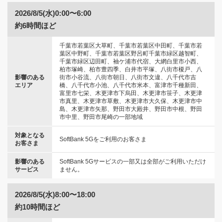
2026/8/5(水)0:00〜6:00
約6時間ほど
千葉市若葉区大草町、千葉市若葉区中田町、千葉市若
葉区中野町、千葉市若葉区野呂町千葉市緑区越智町、
千葉市緑区辺田町、袖ケ浦市代宿、大網白里市小西、
柏市塚崎、柏市豊四季、白井市平塚、八街市榎戸、八
影響のある
街市小谷流、八街市朝日、八街市文違、八千代市吉
エリア
橋、八千代市小池、八千代市米本、富津市千種新田、
富里市七栄、木更津市下烏田、木更津市笹子、木更津
市真里、木更津市草敷、木更津市大久保、木更津市中
島、木更津市矢那、野田市大殿井、野田市中根、野田
市中里、野田市尾崎の一部地域
対象となる
SoftBank 5Gをご利用のお客さま
お客さま
影響のある
SoftBank 5Gサービスの一部又は全部がご利用いただけ
サービス
ません。
2026/8/5(水)8:00〜18:00
約10時間ほど