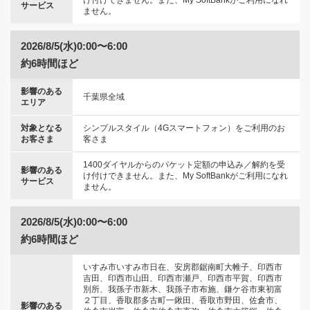
け付けできません。また、My SoftBankがご利用になれ
サービス
ません。
2026/8/5(水)0:00〜6:00
約6時間ほど
影響のある
千葉県全域
エリア
対象となる
シンプルスタイル（4Gスマートフォン）をご利用のお
お客さま
客さま
1400ダイヤルからのパケット定額の申込み／解約を受
影響のある
け付けできません。また、My SoftBankがご利用になれ
サービス
ません。
2026/8/5(水)0:00〜6:00
約6時間ほど
いすみ市いすみ市日在、安房郡鋸南町大帷子、印西市
吉田、印西市山田、印西市瀬戸、印西市平賀、印西市
別所、我孫子市新木、我孫子市布施、鎌ケ谷市東初富
２丁目、香取郡多古町一鍬田、香取市野田、佐倉市、
影響のある