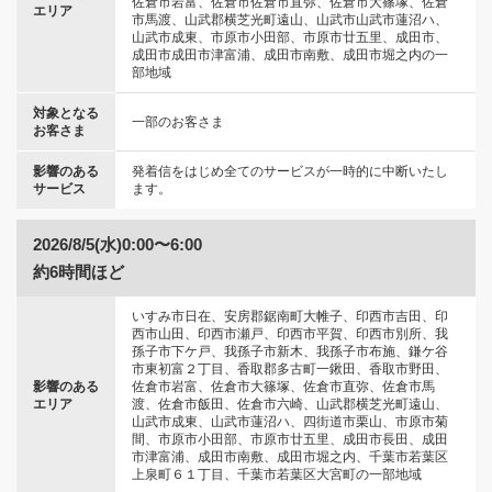
佐倉市岩富、佐倉市佐倉市直弥、佐倉市大篠塚、佐倉
エリア
市馬渡、山武郡横芝光町遠山、山武市山武市蓮沼ハ、
山武市成東、市原市小田部、市原市廿五里、成田市、
成田市成田市津富浦、成田市南敷、成田市堀之内の一
部地域
対象となる
一部のお客さま
お客さま
影響のある
発着信をはじめ全てのサービスが一時的に中断いたし
サービス
ます。
2026/8/5(水)0:00〜6:00
約6時間ほど
いすみ市日在、安房郡鋸南町大帷子、印西市吉田、印
西市山田、印西市瀬戸、印西市平賀、印西市別所、我
孫子市下ケ戸、我孫子市新木、我孫子市布施、鎌ケ谷
市東初富２丁目、香取郡多古町一鍬田、香取市野田、
影響のある
佐倉市岩富、佐倉市大篠塚、佐倉市直弥、佐倉市馬
エリア
渡、佐倉市飯田、佐倉市六崎、山武郡横芝光町遠山、
山武市成東、山武市蓮沼ハ、四街道市栗山、市原市菊
間、市原市小田部、市原市廿五里、成田市長田、成田
市津富浦、成田市南敷、成田市堀之内、千葉市若葉区
上泉町６１丁目、千葉市若葉区大宮町の一部地域