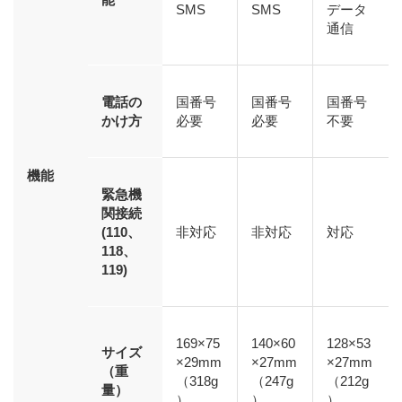
SMS
SMS
データ
通信
電話の
国番号
国番号
国番号
かけ方
必要
必要
不要
機能
緊急機
関接続
(110、
非対応
非対応
対応
118、
119)
169×75
140×60
128×53
サイズ
×29mm
×27mm
×27mm
（重
（318g
（247g
（212g
量）
）
）
）