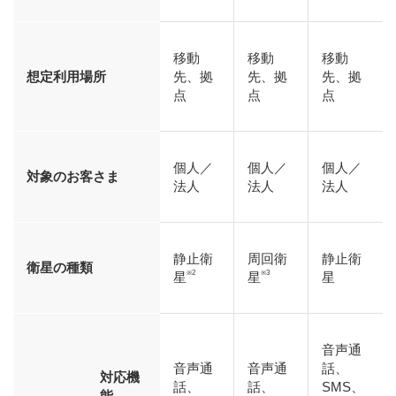
移動
移動
移動
想定利用場所
先、拠
先、拠
先、拠
点
点
点
個人／
個人／
個人／
対象のお客さま
法人
法人
法人
静止衛
周回衛
静止衛
衛星の種類
※2
※3
星
星
星
音声通
音声通
音声通
話、
対応機
話、
話、
SMS、
能