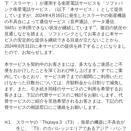
下「スラーヤ」）が運用する衛星電話サービスを「ソフトバ
ンク衛星電話サービス」（以下「本サービス」）として提供
していますが、2024年4月16日に発生したスラーヤの衛星機器
の不具合によって通信サービス（音声通話、データ通信、
※1
SMS）が利用できない状況が継続しています
。復旧の状況や
見通しなどを踏まえ、ソフトバンクとしてお客さまに本サー
ビスの安定的な提供を継続できる目途が立たないことから、
2024年8月31日に本サービスの提供を終了することになりまし
たので、お知らせします。
本サービスを契約中のお客さまには、多大なるご迷惑とご不
便をおかけしたことを深くおわび申し上げます。すでにご案
内しているとおり、サービス終了までの期間にご利用いただ
けなかった日数分については、月額料金から日割りで減免し
ます。また、引き続き同様のサービスのご利用を希望するお
客さまは、下記の代替サービスのご検討をお願いします。代
替サービスのご紹介を至急希望されるお客さまは、下記の代
替サービスの相談窓口にご連絡をお願いします。
スラーヤの「Thuraya 3 （T3）」衛星の機器に不具合が
生じ、「T3」のカバレッジエリアであるアジア・パシフ