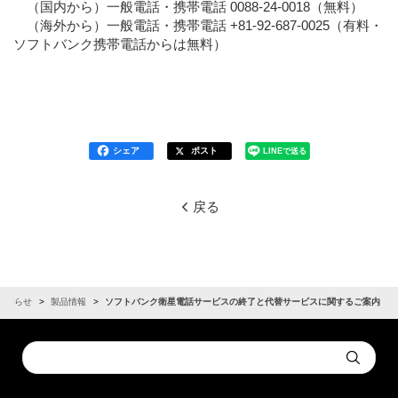
（国内から）一般電話・携帯電話 0088-24-0018（無料）
（海外から）一般電話・携帯電話 +81-92-687-0025（有料・
ソフトバンク携帯電話からは無料）
シェア
ポスト
LINEで送る
戻る
お知らせ
製品情報
ソフトバンク衛星電話サービスの終了と代替サービスに関するご案内
Conduct
Submit
a
search