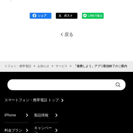
シェア
ポスト
LINEで送る
戻る
マートフォン・携帯電話
お知らせ
サービス
「連携しよう」アプリ配信終了のご案内
Conduct
Submit
a
search
スマートフォン・携帯電話 トップ
iPhone
製品情報
キャンペー
料金プラン
ン