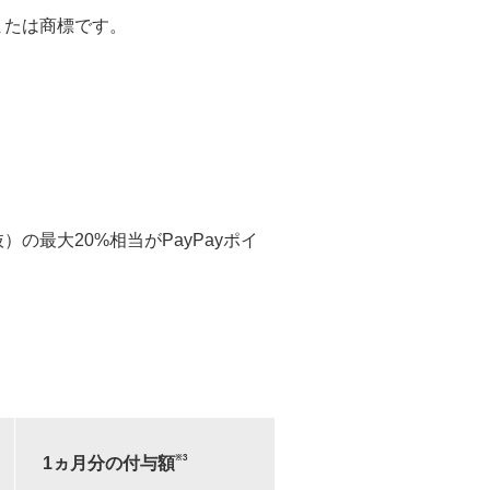
標または商標です。
）の最大20%相当がPayPayポイ
※3
1ヵ月分の付与額