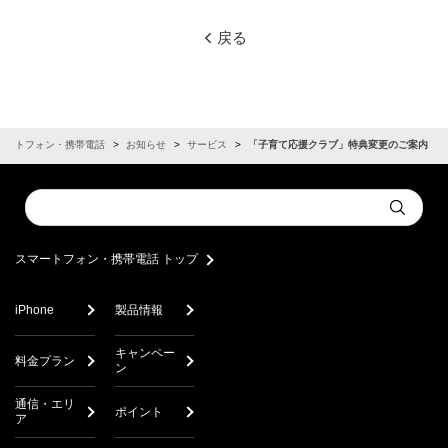
戻る
マートフォン・携帯電話
お知らせ
サービス
「子育て応援クラブ」特典変更のご案内
Conduct
Submit
a
search
スマートフォン・携帯電話 トップ
iPhone
製品情報
キャンペー
料金プラン
ン
通信・エリ
ポイント
ア