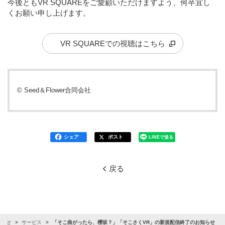
今後ともVR SQUAREをご愛顧いただけますよう、何卒宜し
くお願い申し上げます。
VR SQUAREでの視聴はこちら
© Seed＆Flower合同会社
シェア
ポスト
LINEで送る
戻る
知らせ
サービス
「そこ曲がったら、櫻坂？」「そこさくVR」の新規配信終了のお知らせ