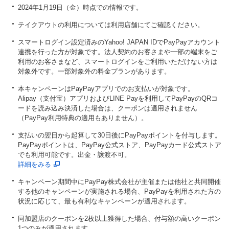
2024年1月19日（金）時点での情報です。
テイクアウトの利用については利用店舗にてご確認ください。
スマートログイン設定済みのYahoo! JAPAN IDでPayPayアカウント
連携を行った方が対象です。法人契約のお客さまや一部の端末をご
利用のお客さまなど、スマートログインをご利用いただけない方は
対象外です。一部対象外の料金プランがあります。
本キャンペーンはPayPayアプリでのお支払いが対象です。
Alipay（支付宝）アプリおよびLINE Payを利用してPayPayのQRコ
ードを読み込み決済した場合は、クーポンは適用されません
（PayPay利用特典の適用もありません）。
支払いの翌日から起算して30日後にPayPayポイントを付与します。
PayPayポイントは、PayPay公式ストア、PayPayカード公式ストア
でも利用可能です。出金・譲渡不可。
詳細をみる
キャンペーン期間中にPayPay株式会社が主催または他社と共同開催
する他のキャンペーンが実施される場合、PayPayを利用された方の
状況に応じて、最も有利なキャンペーンが適用されます。
同加盟店のクーポンを2枚以上獲得した場合、付与額の高いクーポン
1つのみが適用されます。