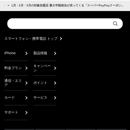
ビス
1月・2月・3月の対象加盟店 最大半額相当が戻ってくる「スーパーPayPayクーポン」
Conduct
Submit
a
search
スマートフォン・携帯電話 トップ
iPhone
製品情報
キャンペー
料金プラン
ン
通信・エリ
ポイント
ア
カード
サービス
サポート