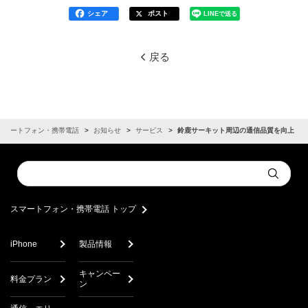
シェア
ポスト
LINEで送る
戻る
スマートフォン・携帯電話
お知らせ
サービス
鈴鹿サーキット周辺の通信品質を向上
Conduct
Submit
a
search
スマートフォン・携帯電話 トップ
iPhone
製品情報
キャンペー
料金プラン
ン