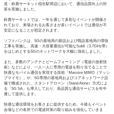
道・鈴鹿サーキット稲生駅周辺において、通信品質向上の対
策を実施しました。
鈴鹿サーキットでは、一年を通して多彩なイベントが開催さ
れており、来場されるお客さまが多いイベントでは通信が不
安定になることが想定されます。
ソフトバンクは、5Gの基地局の新設および既設基地局の増強
工事を実施し、高速・大容量通信が可能なSub6（3.7GHz帯）
をはじめとする5Gのネットワークを大幅に強化しました。
また、多数のアンテナとビームフォーミング（電波の放射技
術）などにより、一人一人に専用の電波を割り当てることで
快適なモバイル通信を実現する技術「Massive MIMO（マッシ
ブマイモ）」や、5G専用の基地局およびコアネットワーク設
備で構成された、スタンドアローン（Stand Alone）方式によ
る「5G SA」も導入しており、高品質な通信サービスを年中
通して提供します。
快適な通信環境をお客さまに提供するため、今後もイベント
会場などの各所での電波対策の取り組みを強化していきま