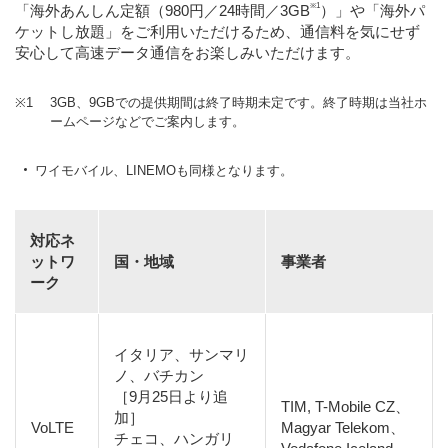
※1
「海外あんしん定額（980円／24時間／3GB
）」や「海外パ
ケットし放題」をご利用いただけるため、通信料を気にせず
安心して高速データ通信をお楽しみいただけます。
※1
3GB、9GBでの提供期間は終了時期未定です。終了時期は当社ホ
ームページなどでご案内します。
ワイモバイル、LINEMOも同様となります。
対応ネ
ットワ
国・地域
事業者
ーク
イタリア、サンマリ
ノ、バチカン
［9月25日より追
TIM, T-Mobile CZ、
加］
VoLTE
Magyar Telekom、
チェコ、ハンガリ