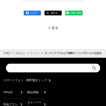
シェア
ポスト
LINEで送る
戻る
・携帯電話
お知らせ
サービス
オーストラリアなどで国際ローミングサービスを拡充
Conduct
Submit
a
search
スマートフォン・携帯電話 トップ
iPhone
製品情報
キャンペー
料金プラン