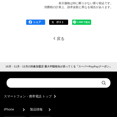
表示価格は特に断りがない限り税込です。
消費税の計算上、請求金額と異なる場合があります。
シェア
ポスト
LINEで送る
戻る
10月・11月・12月の対象加盟店 最大半額相当が戻ってくる「スーパーPayPayクーポン」
Conduct
Submit
a
search
スマートフォン・携帯電話 トップ
iPhone
製品情報