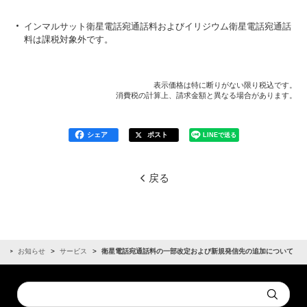
インマルサット衛星電話宛通話料およびイリジウム衛星電話宛通話
料は課税対象外です。
表示価格は特に断りがない限り税込です。
消費税の計算上、請求金額と異なる場合があります。
シェア
ポスト
LINEで送る
戻る
話
お知らせ
サービス
衛星電話宛通話料の一部改定および新規発信先の追加について
Conduct
Submit
a