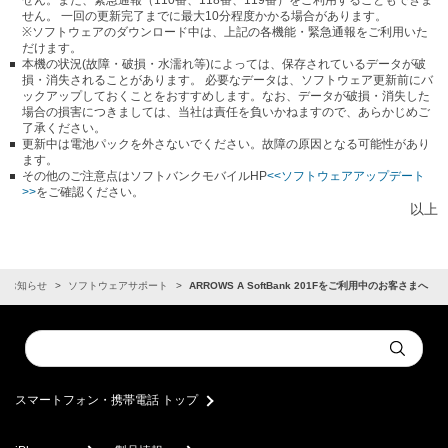
せん。また、緊急通報（110番、118番、119番）をご利用することもできま
せん。 一回の更新完了までに最大10分程度かかる場合があります。
※ソフトウェアのダウンロード中は、上記の各機能・緊急通報をご利用いた
だけます。
本機の状況(故障・破損・水濡れ等)によっては、保存されているデータが破
損・消失されることがあります。 必要なデータは、ソフトウェア更新前にバ
ックアップしておくことをおすすめします。なお、データが破損・消失した
場合の損害につきましては、当社は責任を負いかねますので、あらかじめご
了承ください。
更新中は電池パックを外さないでください。故障の原因となる可能性があり
ます。
その他のご注意点はソフトバンクモバイルHP
<<ソフトウェアアップデート
>>
をご確認ください。
以上
お知らせ
ソフトウェアサポート
ARROWS A SoftBank 201Fをご利用中のお客さまへ
Conduct
Submit
a
search
スマートフォン・携帯電話 トップ