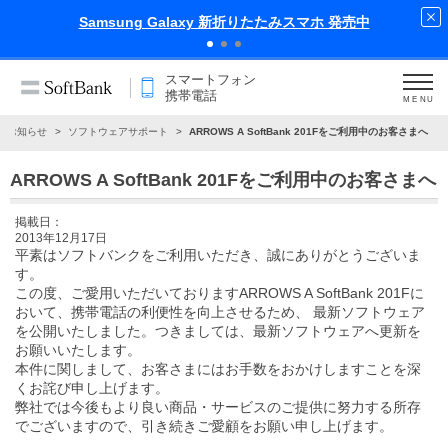
xy 新折りたたみスマホ 発売中
iPhone
スマートフォン
携帯電話
MENU
お知らせ
ソフトウェアサポート
ARROWS A SoftBank 201Fをご利用中のお客さまへ
ARROWS A SoftBank 201Fをご利用中のお客さまへ
掲載日：
2013年12月17日
平素はソフトバンクをご利用いただき、誠にありがとうございま
す。
この度、ご愛用いただいておりますARROWS A SoftBank 201Fに
おいて、携帯電話の利便性を向上させるため、 最新ソフトウェア
を公開いたしました。つきましては、最新ソフトウェアへ更新を
お願いいたします。
本件に関しまして、お客さまにはお手数をおかけしますことを深
くお詫び申し上げます。
弊社では今後もより良い商品・サービスのご提供に努力する所存
でございますので、引き続きご愛顧をお願い申し上げます。