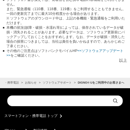
せん。
また、緊急通報（110番、118番、119番）をご利用することもできません。
一回の更新完了までに最大10分程度かかる場合があります。
※ ソフトウェアのダウンロード中は、上記の各機能・緊急通報をご利用いた
だけます。
本機の状況(故障・破損・水濡れ等)によっては、保存されているデータが破
損・消失されることがあります。必要なデータは、ソフトウェア更新前にバ
ックアップしておくことをおすすめします。なお、データが破損・消失した
場合の損害につきましては、当社は責任を負いかねますので、あらかじめご
了承ください。
その他のご注意点はソフトバンクモバイルHP
<<ソフトウェアアップデート
>>
をご確認ください。
以上
ォン・携帯電話
お知らせ
ソフトウェアサポート
DIGNO® Uをご利用中のお客さまへ
Conduct
Submit
a
search
スマートフォン・携帯電話 トップ