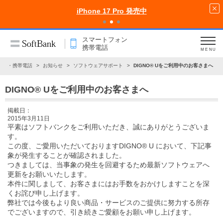
iPhone 17 Pro 発売中
スマートフォン
携帯電話
MENU
ォン・携帯電話
お知らせ
ソフトウェアサポート
DIGNO® Uをご利用中のお客さまへ
DIGNO® Uをご利用中のお客さまへ
掲載日：
2015年3月11日
平素はソフトバンクをご利用いただき、誠にありがとうございま
す。
この度、ご愛用いただいておりますDIGNO® U において、下記事
象が発生することが確認されました。
つきましては、当事象の発生を回避するため最新ソフトウェアへ
更新をお願いいたします。
本件に関しまして、お客さまにはお手数をおかけしますことを深
くお詫び申し上げます。
弊社では今後もより良い商品・サービスのご提供に努力する所存
でございますので、引き続きご愛顧をお願い申し上げます。