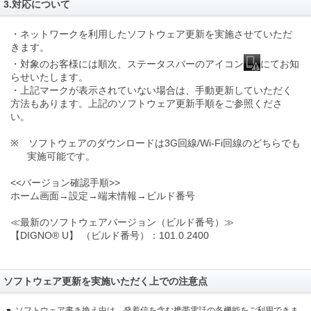
3.対応について
・ネットワークを利用したソフトウェア更新を実施させていただ
きます。
・対象のお客様には順次、ステータスバーのアイコン
にてお知
らせいたします。
・上記マークが表示されていない場合は、手動更新していただく
方法もあります。上記のソフトウェア更新手順をご参照くださ
い。
※ ソフトウェアのダウンロードは3G回線/Wi-Fi回線のどちらでも
実施可能です。
<<バージョン確認手順>>
ホーム画面→設定→端末情報→ビルド番号
≪最新のソフトウェアバージョン（ビルド番号）≫
【DIGNO® U】 （ビルド番号）：101.0.2400
ソフトウェア更新を実施いただく上での注意点
ソフトウェア書き換え中は、発着信を含む携帯電話の各機能をご利用できま