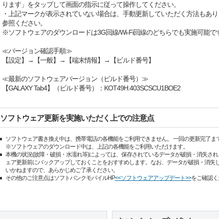
ります」をタップして画面の指示に従って操作してください。
・上記マークが表示されていない場合は、手動更新していただく方法もあり
参照ください。
※ソフトウェアのダウンロードは3G回線/Wi-Fi回線のどちらでも実施可能で
≪バージョン確認手順≫
【設定】→【一般】→【端末情報】→【ビルド番号】
≪最新のソフトウェアバージョン（ビルド番号）≫
【GALAXY Tab4】（ビルド番号）：KOT49H.403SCSCU1BOE2
ソフトウェア更新を実施いただく上での注意点
ソフトウェア書き換え中は、携帯電話の各機能をご利用できません。 一回の更新完了ま
※ソフトウェアのダウンロード中は、上記の各機能をご利用いただけます。
本機の状況(故障・破損・水濡れ等)によっては、保存されているデータが破損・消失され
ェア更新前にバックアップしておくことをおすすめします。なお、データが破損・消失
いかねますので、あらかじめご了承ください。
その他のご注意点はソフトバンクモバイルHP
<<ソフトウェアアップデート>>
をご確認く