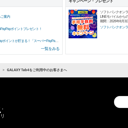
キャンペーン・プレゼント
ソフトバンクオン
LINEモバイルから
るご案内
期間：2026年8月3
ソフトバンクオン
PayPayポイントプレゼント！
イントが貯まる！「スーパーPayPayクーポン」
一覧をみる
ト
GALAXY Tab4をご利用中のお客さまへ
Conduc
通
a
信・
search
エリ
ア