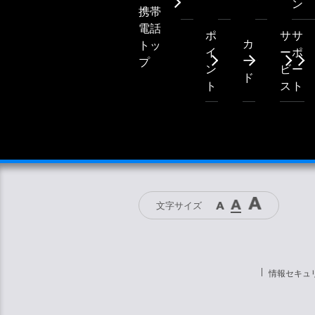
ン
携帯
電話
ポ
サ
サ
カ
トッ
イ
ー
ポ
ー
プ
ン
ビ
ー
ド
ト
ス
ト
文字サイズ
情報セキュ