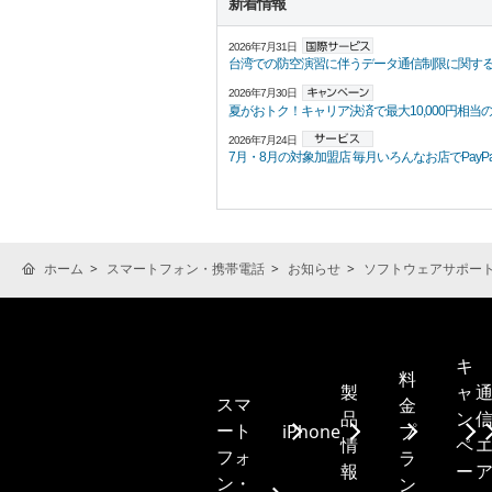
新着情報
2026年7月31日
台湾での防空演習に伴うデータ通信制限に関す
2026年7月30日
夏がおトク！キャリア決済で最大10,000円相当の
2026年7月24日
7月・8月の対象加盟店 毎月いろんなお店でPayPayポ
ホーム
スマートフォン・携帯電話
お知らせ
ソフトウェアサポー
キ
料
製
ャ
スマ
金
品
ン
ート
iPhone
プ
情
ペ
フォ
ラ
報
ー
ン・
ン