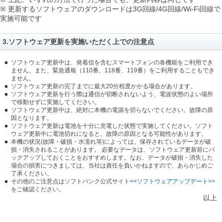
※ 更新するソフトウェアのダウンロードは3G回線/4G回線/Wi-Fi回線で
実施可能です
3.ソフトウェア更新を実施いただく上での注意点
ソフトウェア更新中は、発着信を含むスマートフォンの各機能をご利用でき
ません。また、緊急通報（110番、118番、119番）をご利用することもでき
ません。
ソフトウェア更新の完了までに最大20分程度かかる場合があります。
ソフトウェア更新を行う際は通信が切断されないよう、電波状態のよい場所
で移動せずに実施してください。
ソフトウェア更新中は、絶対に本機の電源を切らないでください。故障の原
因となります。
ソフトウェア更新は電池を十分に充電した状態で実施してください。ソフト
ウェア更新中に電池切れになると、故障の原因となる可能性があります。
本機の状況(故障・破損・水濡れ等)によっては、保存されているデータが破
損・消失されることがあります。 必要なデータは、ソフトウェア更新前にバ
ックアップしておくことをおすすめします。なお、データが破損・消失した
場合の損害につきましては、当社は責任を負いかねますので、あらかじめご
了承ください。
その他のご注意点はソフトバンク公式サイト
<<ソフトウェアアップデート>>
をご確認ください。
以上