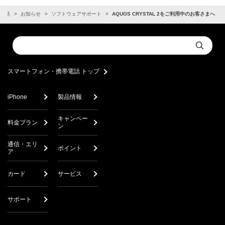
電話
お知らせ
ソフトウェアサポート
AQUOS CRYSTAL 2をご利用中のお客さまへ
Conduct
Submit
a
search
スマートフォン・携帯電話 トップ
iPhone
製品情報
キャンペー
料金プラン
ン
通信・エリ
ポイント
ア
カード
サービス
サポート