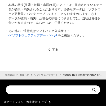
本機の状況(故障・破損・水濡れ等)によっては、保存されているデー
タが破損・消失されることがあります。必要なデータは、ソフトウ
ェア更新前にバックアップしておくことをおすすめします。なお、
データが破損・消失した場合の損害につきましては、当社は責任を
負いかねますので、あらかじめご了承ください。
その他のご注意点はソフトバンク公式サイト
<<ソフトウェアアップデート>>
をご確認ください。
戻る
ォン・携帯電話
お知らせ
ソフトウェアサポート
AQUOS R2をご利用中のお客さまへ
Conduct
Submit
a
search
スマートフォン・携帯電話 トップ