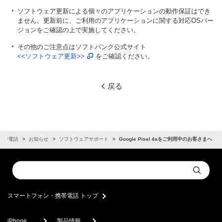
ソフトウェア更新による個々のアプリケーションの動作保証はでき
ません。更新前に、ご利用のアプリケーションに関する対応OSバー
ジョンをご確認の上で実施してください。
その他のご注意点はソフトバンク公式サイト
<<ソフトウェア更新>>
をご確認ください。
戻る
携帯電話
お知らせ
ソフトウェアサポート
Google Pixel 4aをご利用中のお客さまへ
Conduct
Submit
a
search
スマートフォン・携帯電話 トップ
iPhone
製品情報