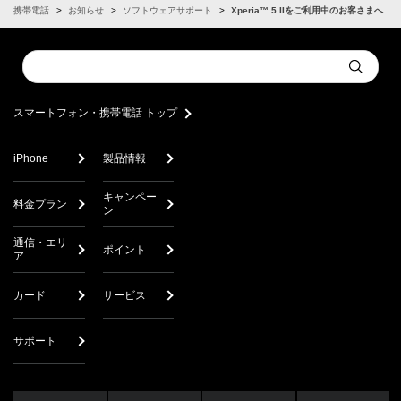
ン・携帯電話
お知らせ
ソフトウェアサポート
Xperia™ 5 IIをご利用中のお客さまへ
Conduct
Submit
a
search
スマートフォン・携帯電話 トップ
iPhone
製品情報
キャンペー
料金プラン
ン
通信・エリ
ポイント
ア
カード
サービス
サポート