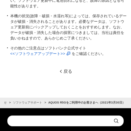
い。ソフトウェア更新中に電池切れになると、故障の原因となる可
能性があります。
本機の状況(故障・破損・水濡れ等)によっては、保存されているデー
タが破損・消失されることがあります。必要なデータは、ソフトウ
ェア更新前にバックアップしておくことをおすすめします。なお、
データが破損・消失した場合の損害につきましては、当社は責任を
負いかねますので、あらかじめご了承ください。
その他のご注意点はソフトバンク公式サイト
<<ソフトウェアアップデート>>
をご確認ください。
戻る
知らせ
ソフトウェアサポート
AQUOS R5Gをご利用中のお客さまへ（2021年3月30日）
Conduct
Submit
a
search