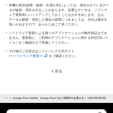
本機の状況(故障・破損・水濡れ等)によっては、保存されているデー
タが破損・消失されることがあります。必要なデータは、ソフトウ
ェア更新前にバックアップしておくことをおすすめします。なお、
データが破損・消失した場合の損害につきましては、当社は責任を
負いかねますので、あらかじめご了承ください。
ソフトウェア更新による個々のアプリケーションの動作保証はでき
ません。更新前に、ご利用のアプリケーションに関する対応OSバー
ジョンをご確認の上で実施してください。
その他のご注意点はソフトバンク公式サイト
<<ソフトウェア更新>>
をご確認ください。
戻る
サポート
Google Pixel 4a(5G)、Google Pixel 5をご利用中のお客さまへ（2021年5月4日）
Conduct