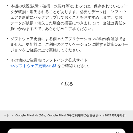
本機の状況(故障・破損・水濡れ等)によっては、保存されているデー
タが破損・消失されることがあります。必要なデータは、ソフトウ
ェア更新前にバックアップしておくことをおすすめします。なお、
データが破損・消失した場合の損害につきましては、当社は責任を
負いかねますので、あらかじめご了承ください。
ソフトウェア更新による個々のアプリケーションの動作保証はでき
ません。更新前に、ご利用のアプリケーションに関する対応OSバー
ジョンをご確認の上で実施してください。
その他のご注意点はソフトバンク公式サイト
<<ソフトウェア更新>>
をご確認ください。
戻る
サポート
Google Pixel 4a(5G)、Google Pixel 5をご利用中のお客さまへ（2021年7月8日）
Conduct