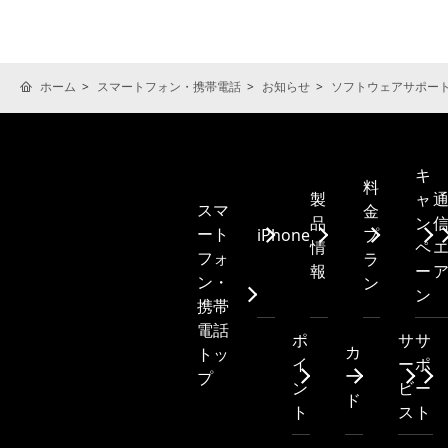
ホーム
スマートフォン・携帯電話
お知らせ
ソフトウェアサポー
キ
料
製
ャ
スマ
金
品
ン
ート
iPhone
プ
情
ペ
フォ
ラ
報
ー
ン・
ン
ン
携帯
電話
ポ
サ
サ
カ
トッ
イ
ー
ポ
ー
プ
ン
ビ
ー
ド
ト
ス
ト