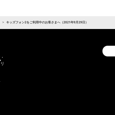
ト
キッズフォン2をご利用中のお客さまへ（2021年9月29日）
Conduc
通
a
信・
search
エリ
ア