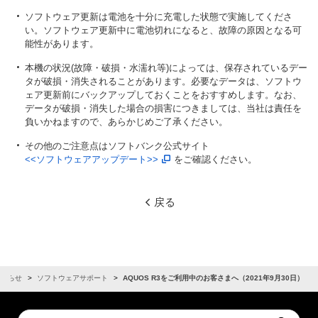
ソフトウェア更新は電池を十分に充電した状態で実施してくださ
い。ソフトウェア更新中に電池切れになると、故障の原因となる可
能性があります。
本機の状況(故障・破損・水濡れ等)によっては、保存されているデー
タが破損・消失されることがあります。必要なデータは、ソフトウ
ェア更新前にバックアップしておくことをおすすめします。なお、
データが破損・消失した場合の損害につきましては、当社は責任を
負いかねますので、あらかじめご了承ください。
その他のご注意点はソフトバンク公式サイト
<<ソフトウェアアップデート>>
をご確認ください。
戻る
お知らせ
ソフトウェアサポート
AQUOS R3をご利用中のお客さまへ（2021年9月30日）
Conduct