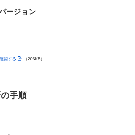
バージョン
確認する
（206KB）
新の手順