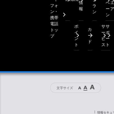
情
ペ
フォ
ラ
報
ー
ン・
ン
ン
携帯
電話
ポ
サ
サ
カ
トッ
イ
ー
ポ
ー
プ
ン
ビ
ー
ド
ト
ス
ト
文字サイズ
情報セキュ