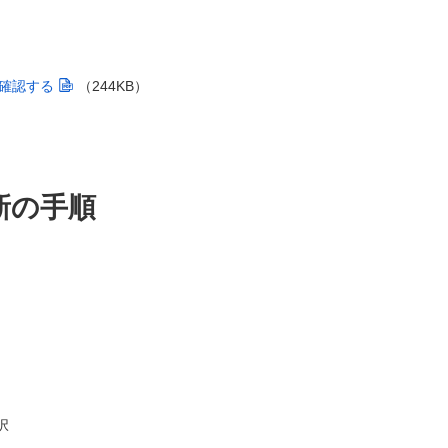
確認する
（244KB）
新の手順
択