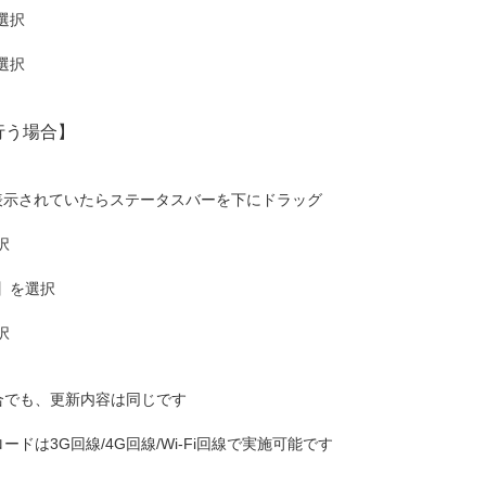
選択
選択
行う場合】
表示されていたらステータスバーを下にドラッグ
択
】を選択
択
合でも、更新内容は同じです
ドは3G回線/4G回線/Wi-Fi回線で実施可能です