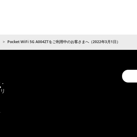
ト
Pocket WiFi 5G A004ZTをご利用中のお客さまへ（2022年3月1日）
Conduc
通
a
信・
search
エリ
ア