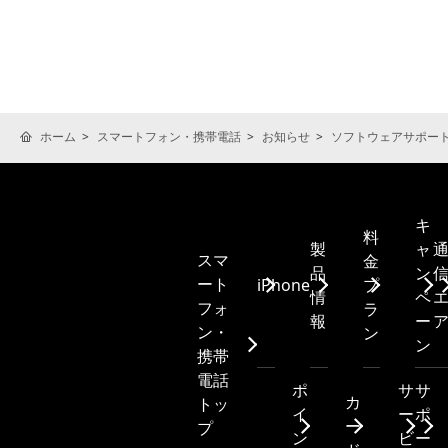
ホーム
スマートフォン・携帯電話
お知らせ
ソフトウェアサポー
キ
料
製
ャ
スマ
金
品
ン
ート
iPhone
プ
情
ペ
フォ
ラ
報
ー
ン・
ン
ン
携帯
電話
ポ
サ
サ
カ
トッ
イ
ー
ポ
ー
プ
ン
ビ
ー